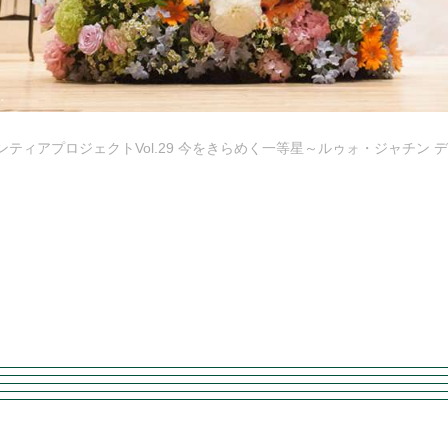
ティアプロジェクトVol.29 今をきらめく一等星～ルゥォ・ジャチン デ