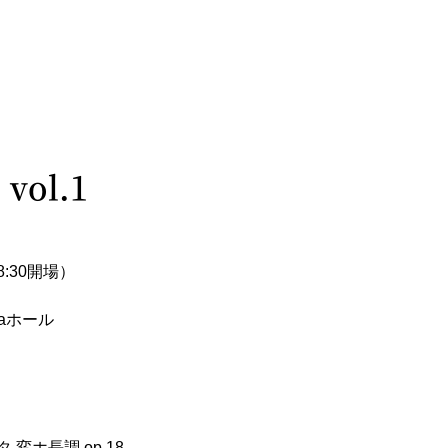
vol.1
8:30開場）
aホール
変ホ長調 op.18